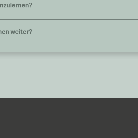
enzulernen?
nen weiter?