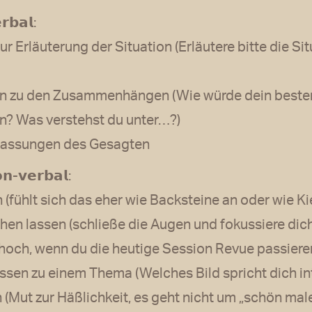
𝗿𝗯𝗮𝗹:
zur Erläuterung der Situation (Erläutere bitte die S
n zu den Zusammenhängen (Wie würde dein bester
n? Was verstehst du unter…?)
assungen des Gesagten
𝗻-𝘃𝗲𝗿𝗯𝗮𝗹:
 (fühlt sich das eher wie Backsteine an oder wie Ki
tehen lassen (schließe die Augen und fokussiere dic
och, wenn du die heutige Session Revue passieren
ssen zu einem Thema (Welches Bild spricht dich int
 (Mut zur Häßlichkeit, es geht nicht um „schön mal