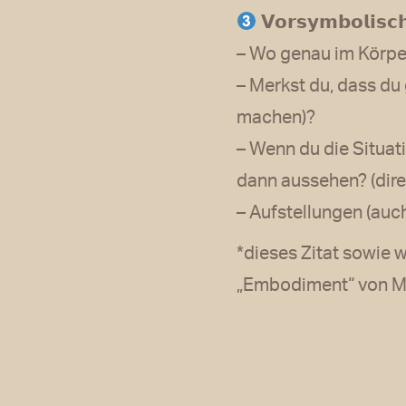
𝗩𝗼𝗿𝘀𝘆𝗺𝗯𝗼𝗹𝗶𝘀𝗰
– Wo genau im Körpe
– Merkst du, dass d
machen)?
– Wenn du die Situat
dann aussehen? (dire
– Aufstellungen (auc
*dieses Zitat sowie 
„Embodiment“ von Ma