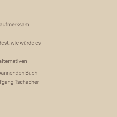
k aufmerksam
dest, wie würde es
alternativen
 spannenden Buch
lfgang Tschacher