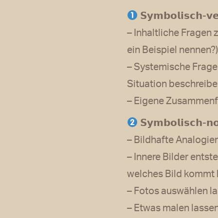
𝗦𝘆𝗺𝗯𝗼𝗹𝗶𝘀𝗰𝗵-𝘃𝗲
– Inhaltliche Fragen 
ein Beispiel nennen?)
– Systemische Frage
Situation beschreibe
– Eigene Zusammenf
𝗦𝘆𝗺𝗯𝗼𝗹𝗶𝘀𝗰𝗵-𝗻𝗼
– Bildhafte Analogien
– Innere Bilder ents
welches Bild kommt h
– Fotos auswählen la
– Etwas malen lassen