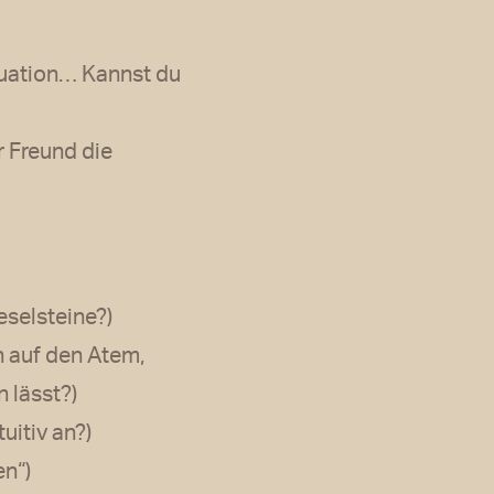
ituation… Kannst du
 Freund die
eselsteine?)
h auf den Atem,
 lässt?)
uitiv an?)
en“)