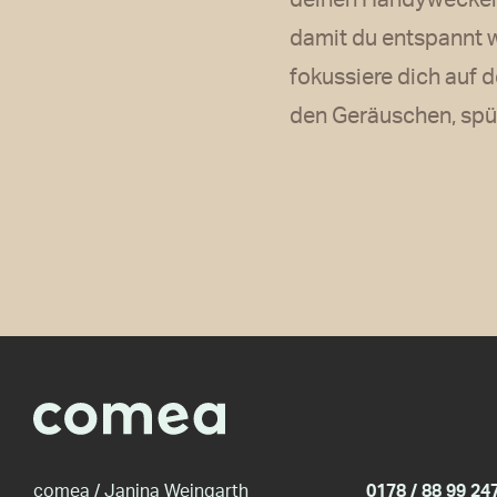
deinen Handywecker a
damit du entspannt w
fokussiere dich auf d
den Geräuschen, spür
comea / Janina Weingarth
0178 / 88 99 24