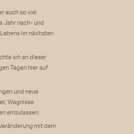
r auch so viel
as Jahr nach- und
s Lebens im nächsten
chte ich an dieser
igen Tagen hier auf
rungen und neue
tet, Wagnisse
en einzulassen.
r Veränderung mit dem