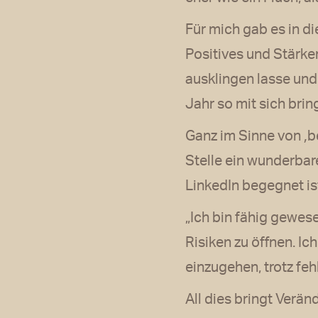
Für mich gab es in d
Positives und Stärken
ausklingen lasse un
Jahr so mit sich bri
Ganz im Sinne von ‚b
Stelle ein wunderbare
LinkedIn begegnet is
„Ich bin fähig gewes
Risiken zu öffnen. I
einzugehen, trotz fe
All dies bringt Verä