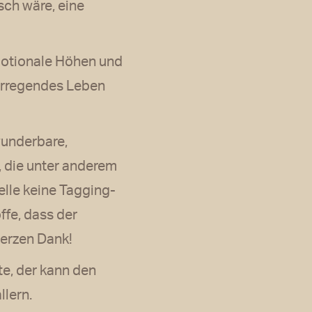
isch wäre, eine
motionale Höhen und
, erregendes Leben
wunderbare,
 die unter anderem
elle keine Tagging-
ffe, dass der
erzen Dank!
e, der kann den
llern.