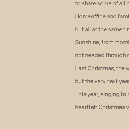
to share some of all o
Homeoffice and famil
but all at the same ti
Sunshine, from morning
not needed through 
Last Christmas, the w
but the very next year,
This year, singing to 
heartfelt Christmas 