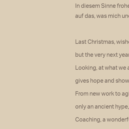
In diesem Sinne froh
auf das, was mich u
Last Christmas, wish
but the very next year,
Looking, at what we a
gives hope and shows
From new work to agil
only an ancient hype, 
Coaching, a wonderfu