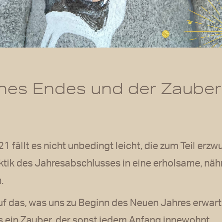
 eines Endes und der Zauber
1 fällt es nicht unbedingt leicht, die zum Teil er
ktik des Jahresabschlusses in eine erholsame, nähr
.
uf das, was uns zu Beginn des Neuen Jahres erwar
ls ein Zauber, der sonst jedem Anfang innewohnt.