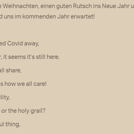
e Weihnachten, einen guten Rutsch ins Neue Jahr 
nd uns im kommenden Jahr erwartet!
ed Covid away,
 it seems it’s still here.
ll share,
 how we all care!
ity,
or the holy grail?
l thing,