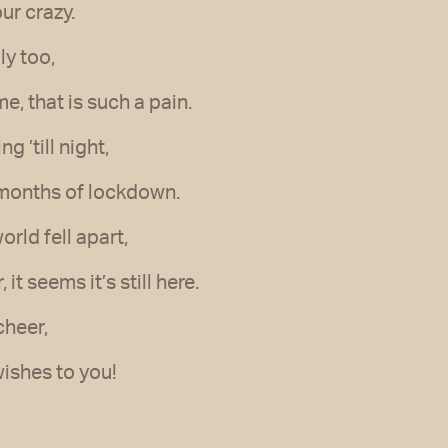
ur crazy.
y too,
me, that is such a pain.
 ’till night,
months of lockdown.
orld fell apart,
 it seems it’s still here.
cheer,
wishes to you!