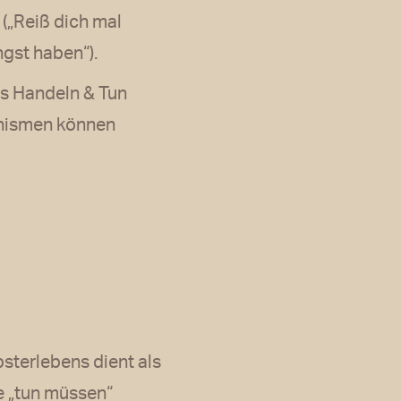
 („Reiß dich mal
ngst haben“).
as Handeln & Tun
hanismen können
bsterlebens dient als
e „tun müssen“