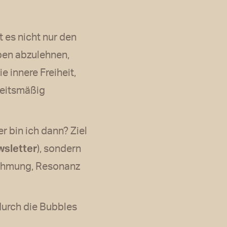
 es nicht nur den
eben abzulehnen,
 innere Freiheit,
heitsmäßig
 bin ich dann? Ziel
wsletter
), sondern
nehmung, Resonanz
durch die Bubbles