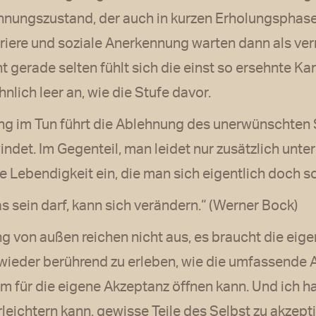
nungszustand, der auch in kurzen Erholungsphasen
rriere und soziale Anerkennung warten dann als ver
 gerade selten fühlt sich die einst so ersehnte Ka
lich leer an, wie die Stufe davor.
ung im Tun führt die Ablehnung des unerwünschten 
indet. Im Gegenteil, man leidet nur zusätzlich unt
e Lebendigkeit ein, die man sich eigentlich doch s
as sein darf, kann sich verändern.“ (Werner Bock)
g von außen reichen nicht aus, es braucht die eige
wieder berührend zu erleben, wie die umfassende 
für die eigene Akzeptanz öffnen kann. Und ich hab
erleichtern kann, gewisse Teile des Selbst zu akzept